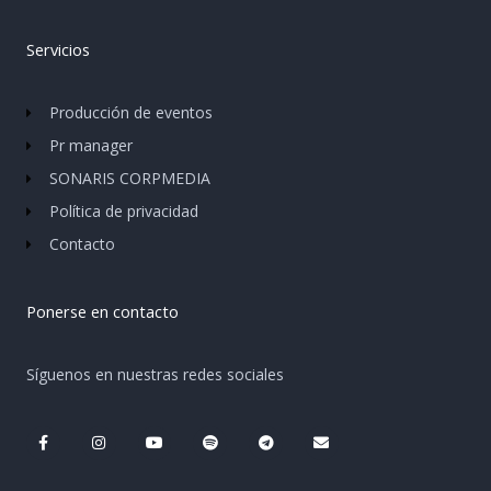
Servicios
Producción de eventos
Pr manager
SONARIS CORPMEDIA
Política de privacidad
Contacto
Ponerse en contacto
Síguenos en nuestras redes sociales
F
I
Y
S
T
E
a
n
o
p
e
n
c
s
u
o
l
v
e
t
t
t
e
e