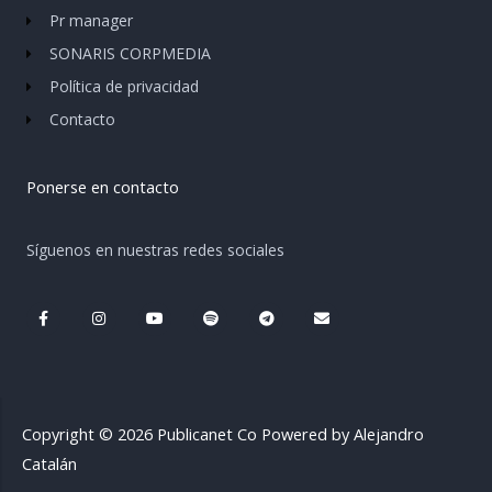
Pr manager
SONARIS CORPMEDIA
Política de privacidad
Contacto
Ponerse en contacto
Síguenos en nuestras redes sociales
F
I
Y
S
T
E
a
n
o
p
e
n
c
s
u
o
l
v
e
t
t
t
e
e
b
a
u
i
g
l
o
g
b
f
r
o
o
r
e
y
a
p
k
a
m
e
-
m
Copyright © 2026 Publicanet Co Powered by Alejandro
f
Catalán