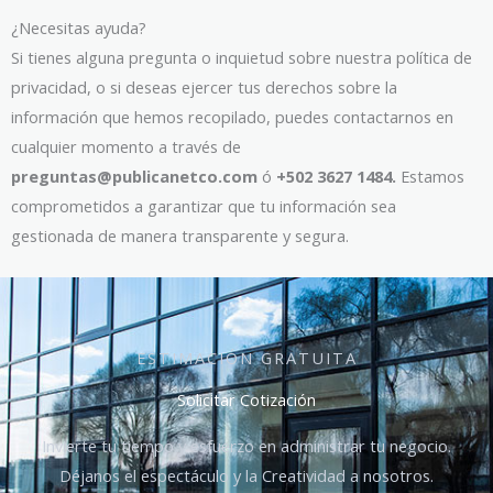
¿Necesitas ayuda?
Si tienes alguna pregunta o inquietud sobre nuestra política de
privacidad, o si deseas ejercer tus derechos sobre la
información que hemos recopilado, puedes contactarnos en
cualquier momento a través de
preguntas@publicanetco.com
ó
+502 3627 1484.
Estamos
comprometidos a garantizar que tu información sea
gestionada de manera transparente y segura.
ESTIMACIÓN GRATUITA
Solicitar Cotización
Invierte tu tiempo y esfuerzo en administrar tu negocio.
Déjanos el espectáculo y la Creatividad a nosotros.