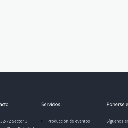
acto
Servicios
Ponerse e
 32-72 Sector 3
Producción de eventos
Síguenos e