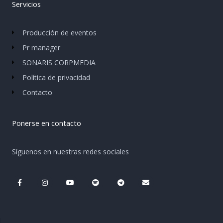
Servicios
Producción de eventos
Pr manager
SONARIS CORPMEDIA
Política de privacidad
Contacto
Ponerse en contacto
Síguenos en nuestras redes sociales
F
I
Y
S
T
E
a
n
o
p
e
n
c
s
u
o
l
v
e
t
t
t
e
e
b
a
u
i
g
l
o
g
b
f
r
o
o
r
e
y
a
p