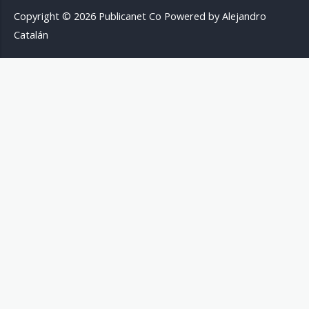
k
a
m
e
-
m
Copyright © 2026 Publicanet Co Powered by Alejandro
f
Catalán