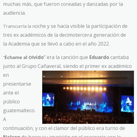
muchas más, que fueron coreadas y danzadas por la
audiencia.
oche y se hacía visible la participación de
Transcurría la n
tres ex académicos de la decimotercera generación de
la
Academia que se llevó a cabo en el año 2022.
vido
” era la canción que
Eduardo
cantaba
“
Échame al Ol
junto al Grupo Cañaveral, siendo el prime
r ex académico
en
presentarse
ante el
público
guatemalteco.
A
continuación, y con el clamor del público era turno de
Nelson
de hacer su aparición en el escenario con la