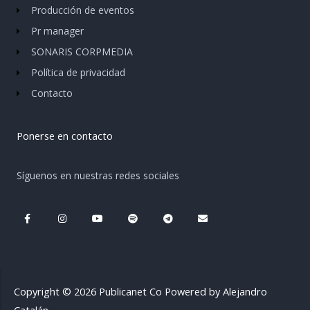
Producción de eventos
Pr manager
SONARIS CORPMEDIA
Política de privacidad
Contacto
Ponerse en contacto
Síguenos en nuestras redes sociales
F
I
Y
S
T
E
a
n
o
p
e
n
c
s
u
o
l
v
e
t
t
t
e
e
b
a
u
i
g
l
o
g
b
f
r
o
o
r
e
y
a
p
k
a
m
e
-
m
Copyright © 2026 Publicanet Co Powered by Alejandro
f
Catalán