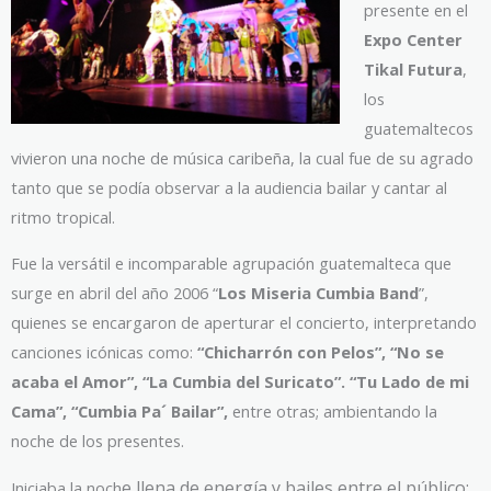
presente en el
Expo Center
Tikal Futura
,
los
guatemaltecos
vivieron una noche de música caribeña, la cual fue de su agrado
tanto que se podía observar a la audiencia bailar y cantar al
ritmo tropical.
Fue la versátil e incomparable agrupación guatemalteca que
surge en abril del año 2006 “
Los Miseria Cumbia Band
”,
quienes se encargaron de aperturar el concierto, interpretando
canciones icónicas como:
“Chicharrón con Pelos”, “No se
acaba el Amor”, “La Cumbia del Suricato”. “Tu Lado de mi
Cama”, “Cumbia Pa´ Bailar”,
entre otras; ambientando la
noche de los presentes.
e llena de energía y bailes entre el público;
Iniciaba la noch