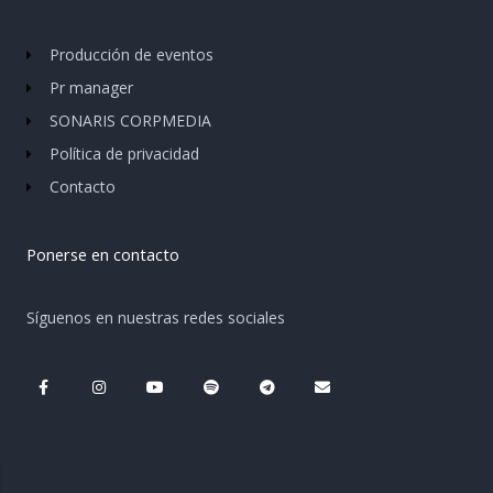
Producción de eventos
Pr manager
SONARIS CORPMEDIA
Política de privacidad
Contacto
Ponerse en contacto
Síguenos en nuestras redes sociales
F
I
Y
S
T
E
a
n
o
p
e
n
c
s
u
o
l
v
e
t
t
t
e
e
b
a
u
i
g
l
o
g
b
f
r
o
o
r
e
y
a
p
k
a
m
e