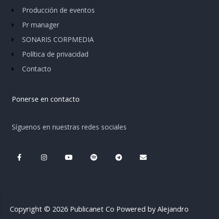
Producción de eventos
Pr manager
SONARIS CORPMEDIA
Política de privacidad
Contacto
Ponerse en contacto
Síguenos en nuestras redes sociales
F
I
Y
S
T
E
a
n
o
p
e
n
c
s
u
o
l
v
e
t
t
t
e
e
b
a
u
i
g
l
o
g
b
f
r
o
o
r
e
y
a
p
k
a
m
e
-
m
Copyright © 2026 Publicanet Co Powered by Alejandro
f