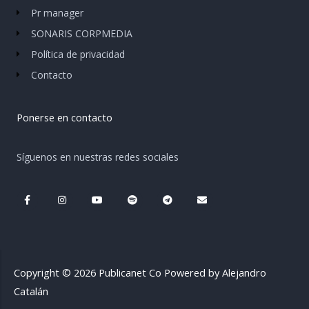
Pr manager
SONARIS CORPMEDIA
Política de privacidad
Contacto
Ponerse en contacto
Síguenos en nuestras redes sociales
F
I
Y
S
T
E
a
n
o
p
e
n
c
s
u
o
l
v
e
t
t
t
e
e
b
a
u
i
g
l
o
g
b
f
r
o
o
r
e
y
a
p
k
a
m
e
-
m
Copyright © 2026 Publicanet Co Powered by Alejandro
f
Catalán