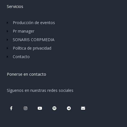
Servicios
Producción de eventos
Pr manager
SONARIS CORPMEDIA
Política de privacidad
Contacto
Ponerse en contacto
Síguenos en nuestras redes sociales
F
I
Y
S
T
E
a
n
o
p
e
n
c
s
u
o
l
v
e
t
t
t
e
e
b
a
u
i
g
l
o
g
b
f
r
o